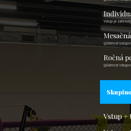
Individu
Vstup je zahrnut
Mesačná
(platnosť vstupo
Ročná p
(platnosť vstupo
Skupino
Vstup + 