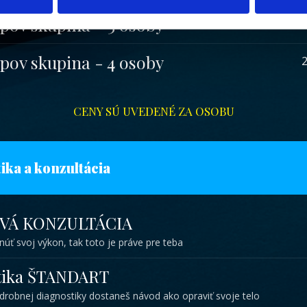
upov skupina - 3 osoby
2
upov skupina - 4 osoby
2
CENY SÚ UVEDENÉ ZA OSOBU
ika a konzultácia
VÁ KONZULTÁCIA
úť svoj výkon, tak toto je práve pre teba
tika ŠTANDART
drobnej diagnostiky dostaneš návod ako opraviť svoje telo