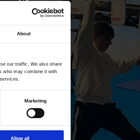
32 €
29 €
About
50 €
65 €
se our traffic. We also share
ers who may combine it with
 services.
U
Marketing
99 € / 160 €
Allow all