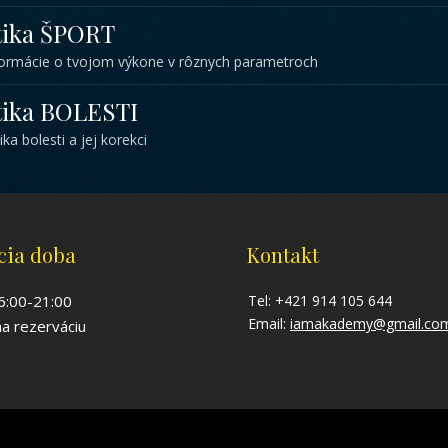
tika ŠPORT
ormácie o tvojom výkone v rôznych parametroch
tika BOLESTI
ka bolesti a jej korekci
cia doba
Kontakt
 6:00-21:00
Tel: +421 914 105 644
Email:
iamakademy@gmail.co
na rezerváciu