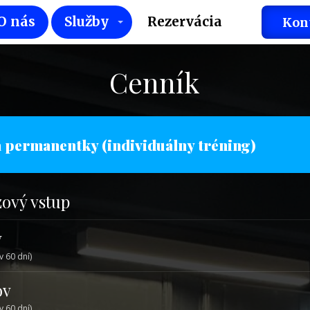
O nás
Služby
Rezervácia
Kon
Cenník
a permanentky (individuálny tréning)
ový vstup
v
v 60 dní)
ov
v 60 dní)