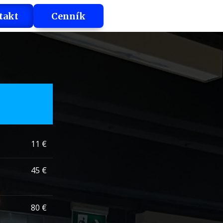
takt
Cenník
11 €
45 €
80 €