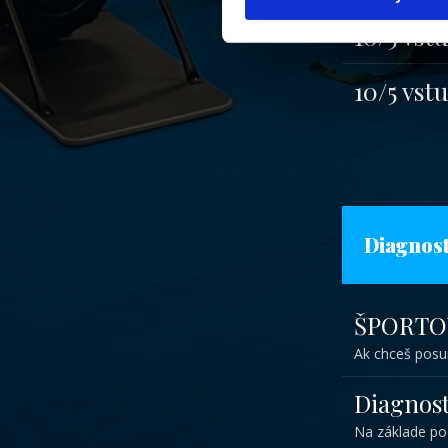
10/5 vst
10/5 vst
Diagnost
ŠPORTO
Ak chceš posun
Diagnos
Na základe po