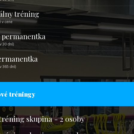
álny tréning
ý v cene
 permanentka
v 30 dní)
ermanentka
v 365 dní)
vé tréningy
tréning skupina - 2 osoby