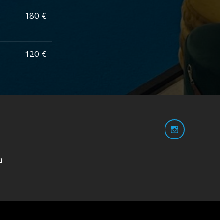
180 €
120 €
m