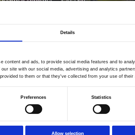
tréning skupina - 3 osoby
tréning skupina - 4 osoby
tréning rodič s dieťaťom
Details
tréning rodina
lennú rodinu
e content and ads, to provide social media features and to analy
 our site with our social media, advertising and analytics partn
 provided to them or that they’ve collected from your use of their
UVEDENÁ CENA ZAHŔŇA VSTUP S TRÉNINGOM ZA OSOB
Preferences
Statistics
tky na skupinové tréningy
upov skupina - 2 osoby
2
Allow selection