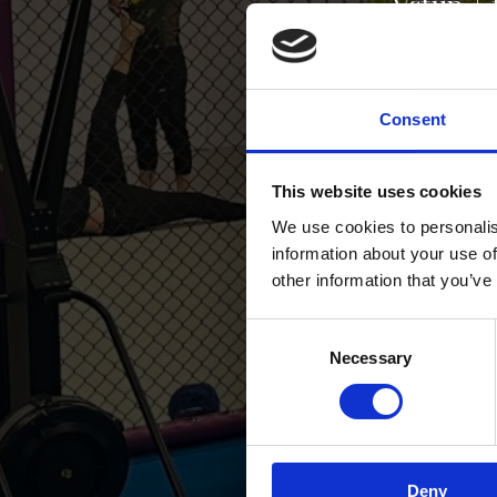
Vstup + 
Vstup + 
Vstup + 
Consent
Vstup + 
This website uses cookies
Cena za 3-4 č
We use cookies to personalis
information about your use of
other information that you’ve
Consent
Necessary
Selection
Permanen
10/5 vst
Deny