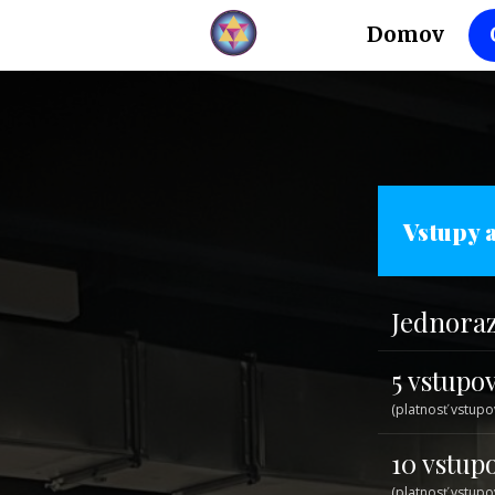
Domov
Vstupy 
Jednoraz
5 vstupo
(platnosť vstupo
10 vstup
(platnosť vstupo