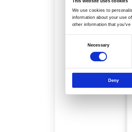
This website uses cookies
110
79 eur
We use cookies to personalis
information about your use of
other information that you’ve
Diagnostika spojená
s anamnézou
Consent
a vyhodnotením
Necessary
Selection
aktuálneho stavu
mobility, stability, sily
ako aj chôdze.
Deny