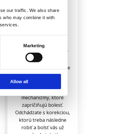
diagnostika
bolesti
se our traffic. We also share
ers who may combine it with
129
 services.
99 eur
Marketing
Pomôžeme vám zbaviť
sa bolesti. Pri
diagnostike nachádzame
zmenu v pohybovom
Allow all
vzorci alebo tzv.
kompenzačné
mechanizmy, ktoré
zapríčiňujú bolesť.
Odchádzate s korekciou,
ktorú treba následne
robiť a bolsť vás už