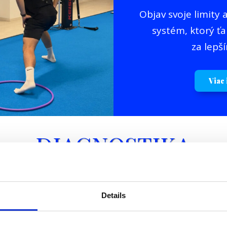
Objav svoje limity
systém, ktorý ťa
za lepš
Viac
DIAGNOSTIKA
NAJPOPULÁRNEJŠIE
Details
ŠTANDART
ŠPORT