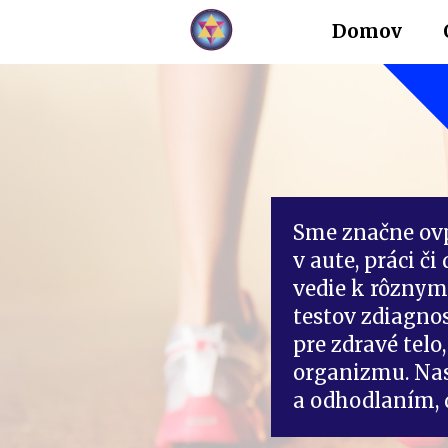
Domov
Sme značne ov
v aute, práci č
vedie k rôzny
testov zdiagno
pre zdravé telo
organizmu. Nas
a odhodlaním, 