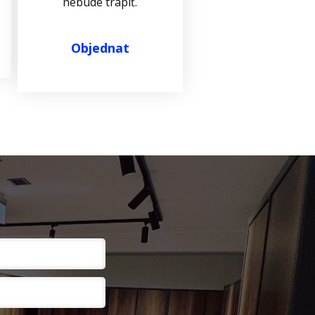
nebude trápiť.
Objednat