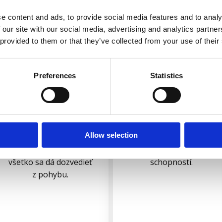
129
210
99 eur
180 eur
e content and ads, to provide social media features and to analy
 our site with our social media, advertising and analytics partn
 provided to them or that they’ve collected from your use of their
Je to základná
Je to kompletná
diagnostika spojená
diagnostika s testovaním
s konzultáciou
sily, výšky výskoku,
Preferences
Statistics
a následným vytvorením
šprintu, zmeny smeru
pohybového programu.
ako aj techniky behu
Dozvieš sa o sebe
a bežeckých cvičení
z tvojho pohybového
spolu s vytvorením
Allow selection
prejavu viac ako by si
adekvátneho programu
myslel. Prekvapí ťa čo
na zlepšenie vybraných
všetko sa dá dozvedieť
schopností.
z pohybu.