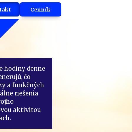
takt
Cenník
e hodiny denne
enerujú, čo
zy a funkčných
álne riešenia
vojho
vou aktivitou
ach.