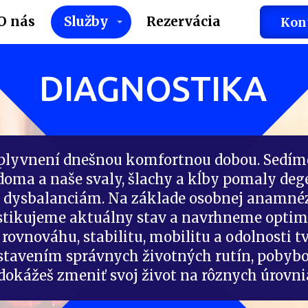
O nás
Služby
Rezervácia
Kon
DIAGNOSTIKA
plyvnení dnešnou komfortnou dobou. Sedím
i doma a naše svaly, šlachy a kĺby pomaly deg
m dysbalanciám. Na základe osobnej anamné
stikujeme aktuálny stav a navrhneme optim
, rovnováhu, stabilitu, mobilitu a odolnosti t
tavením správnych životných rutín, pobybo
dokážeš zmeniť svoj život na rôznych úrovni