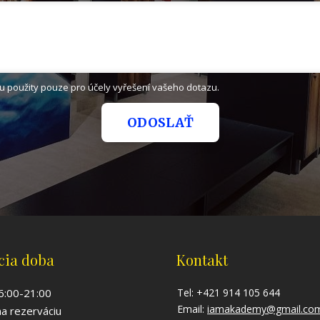
 použity pouze pro účely vyřešení vašeho dotazu.
ODOSLAŤ
cia doba
Kontakt
 6:00-21:00
Tel: +421 914 105 644
Email:
iamakademy@gmail.co
na rezerváciu