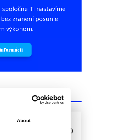
 a spoločne Ti nastavíme
 bez zranení posunie
ím výkonom.
 informácii
NAJPOPULÁRNEJŠIE
About
ŠPECIÁL Fyzio