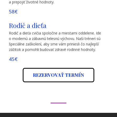
a prepojiť životné hodnoty.
58€
Rodič a dieťa
Rodič a dieťa cvičia spoločne a miestami oddelene. Ide
o modernú a zábavnú telesnú výchovu. Naši tréneri sú
špeciálne zaškolení, aby sme vám priniesli čo najlepší
zážitok a pomohli budovať zdravé rodinné hodnoty.
45€
REZERVOVAŤ TERMÍN
V cene je už zahrnuté vstupné.