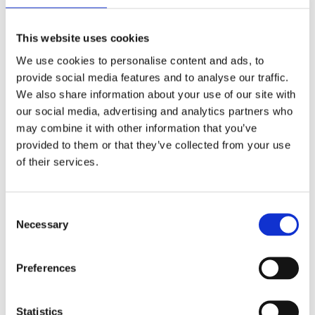
spojenie funkčnosti pohybu, sily, kondície, zábavy a je
určený pre všetkých
This website uses cookies
40 €
We use cookies to personalise content and ads, to
provide social media features and to analyse our traffic.
Úpoly
We also share information about your use of our site with
Box, grappling, BJJ, zápasenie. Môžeš ochutnať
our social media, advertising and analytics partners who
a zabaviť sa v rôznych druhoch bojových športov.
may combine it with other information that you’ve
provided to them or that they’ve collected from your use
40 €
of their services.
Tréning na zlepšenie
Consent
pohybového prejavu
Necessary
Selection
chceš vedieť lepšie behať, skákať, hádzať, či proste
chceš aby tvoj pohyb bol ladný a efektívny? Potom je
Preferences
tento typ tréningu práve pre teba.
40 €
Statistics