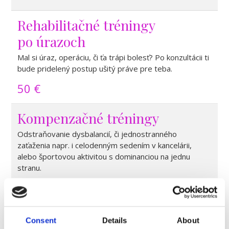
Rehabilitačné tréningy
po úrazoch
Mal si úraz, operáciu, či ťa trápi bolesť? Po konzultácii ti
bude pridelený postup ušitý práve pre teba.
50 €
Kompenzačné tréningy
Odstraňovanie dysbalancií, či jednostranného
zaťaženia napr. i celodenným sedením v kancelárii,
alebo športovou aktivitou s dominanciou na jednu
stranu.
40 €
Funkčný tréning
Consent
Details
About