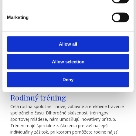
ŠPORTUJE A BAVÍ SA CELÁ RODINA
Marketing
DOPRAJTE SI kvalitný spoločný čas a ešte
k tomu urobíte niečo aj pre svoje zdravie.
RODINNÉ
Allow all
TRÉNINGY
Allow selection
Deny
Rodinný tréning
Celá rodina spoločne - nové, zábavné a efektívne trávenie
spoločného času. Dlhoročné skúsenosti tréningov
športovej mládeže, nám umožňujú inovatívny prístup.
Tréneri majú špeciálne zaškolenia pre váš najlepší
individuálny zážitok, pri ktorom pomôžete rodine nájsť